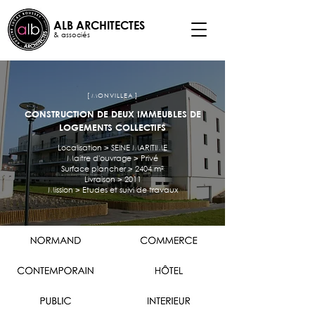
ALB ARCHITECTES
& associés
[ MONVILLEA ]
CONSTRUCTION DE DEUX IMMEUBLES DE
LOGEMENTS COLLECTIFS
Localisation > SEINE MARITIME
Maitre d'ouvrage > Privé
Surface plancher > 2404 m²
Livraison > 2011
Mission > Etudes et suivi de travaux